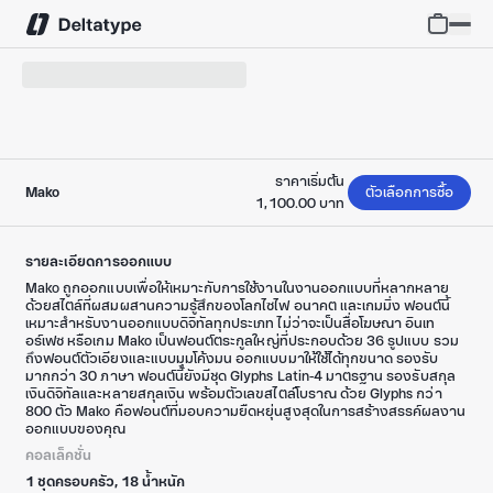
Open C
Ope
ราคาเริ่มต้น
Mako
ตัวเลือกการซื้อ
1,100.00 บาท
รายละเอียดการออกแบบ
Mako ถูกออกแบบเพื่อให้เหมาะกับการใช้งานในงานออกแบบที่หลากหลาย
ด้วยสไตล์ที่ผสมผสานความรู้สึกของโลกไซไฟ อนาคต และเกมมิ่ง ฟอนต์นี้
เหมาะสำหรับงานออกแบบดิจิทัลทุกประเภท ไม่ว่าจะเป็นสื่อโฆษณา อินเท
อร์เฟซ หรือเกม Mako เป็นฟอนต์ตระกูลใหญ่ที่ประกอบด้วย 36 รูปแบบ รวม
ถึงฟอนต์ตัวเอียงและแบบมุมโค้งมน ออกแบบมาให้ใช้ได้ทุกขนาด รองรับ
มากกว่า 30 ภาษา ฟอนต์นี้ยังมีชุด Glyphs Latin-4 มาตรฐาน รองรับสกุล
เงินดิจิทัลและหลายสกุลเงิน พร้อมตัวเลขสไตล์โบราณ ด้วย Glyphs กว่า
800 ตัว Mako คือฟอนต์ที่มอบความยืดหยุ่นสูงสุดในการสร้างสรรค์ผลงาน
ออกแบบของคุณ
คอลเล็คชั่น
1 ชุดครอบครัว, 18 น้ำหนัก