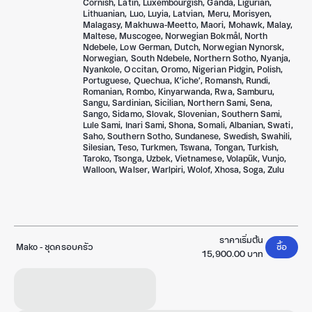
Cornish, Latin, Luxembourgish, Ganda, Ligurian,
Lithuanian, Luo, Luyia, Latvian, Meru, Morisyen,
Malagasy, Makhuwa-Meetto, Maori, Mohawk, Malay,
Maltese, Muscogee, Norwegian Bokmål, North
Ndebele, Low German, Dutch, Norwegian Nynorsk,
Norwegian, South Ndebele, Northern Sotho, Nyanja,
Nyankole, Occitan, Oromo, Nigerian Pidgin, Polish,
Portuguese, Quechua, Kʼicheʼ, Romansh, Rundi,
Romanian, Rombo, Kinyarwanda, Rwa, Samburu,
Sangu, Sardinian, Sicilian, Northern Sami, Sena,
Sango, Sidamo, Slovak, Slovenian, Southern Sami,
Lule Sami, Inari Sami, Shona, Somali, Albanian, Swati,
Saho, Southern Sotho, Sundanese, Swedish, Swahili,
Silesian, Teso, Turkmen, Tswana, Tongan, Turkish,
Taroko, Tsonga, Uzbek, Vietnamese, Volapük, Vunjo,
Walloon, Walser, Warlpiri, Wolof, Xhosa, Soga, Zulu
ราคาเริ่มต้น
Mako
-
ชุดครอบครัว
ซื้อ
15,900.00 บาท