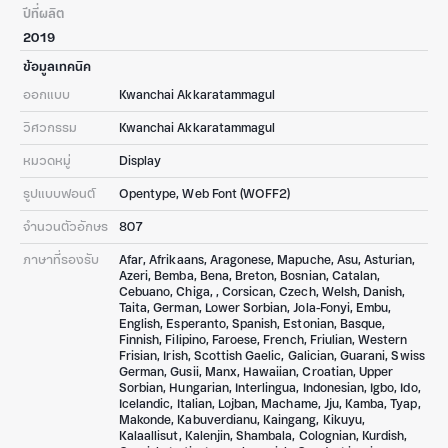
ปีที่ผลิต
2019
ข้อมูลเทคนิค
ออกแบบ
Kwanchai Akkaratammagul
วิศวกรรม
Kwanchai Akkaratammagul
หมวดหมู่
Display
รูปแบบฟอนต์
Opentype, Web Font (WOFF2)
จำนวนตัวอักษร
807
ภาษาที่รองรับ
Afar, Afrikaans, Aragonese, Mapuche, Asu, Asturian,
Azeri, Bemba, Bena, Breton, Bosnian, Catalan,
Cebuano, Chiga, , Corsican, Czech, Welsh, Danish,
Taita, German, Lower Sorbian, Jola-Fonyi, Embu,
English, Esperanto, Spanish, Estonian, Basque,
Finnish, Filipino, Faroese, French, Friulian, Western
Frisian, Irish, Scottish Gaelic, Galician, Guarani, Swiss
German, Gusii, Manx, Hawaiian, Croatian, Upper
Sorbian, Hungarian, Interlingua, Indonesian, Igbo, Ido,
Icelandic, Italian, Lojban, Machame, Jju, Kamba, Tyap,
Makonde, Kabuverdianu, Kaingang, Kikuyu,
Kalaallisut, Kalenjin, Shambala, Colognian, Kurdish,